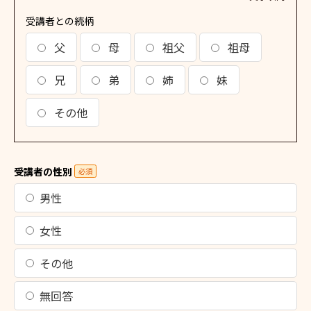
受講者との続柄
父
母
祖父
祖母
兄
弟
姉
妹
その他
受講者の性別
必須
男性
女性
その他
無回答