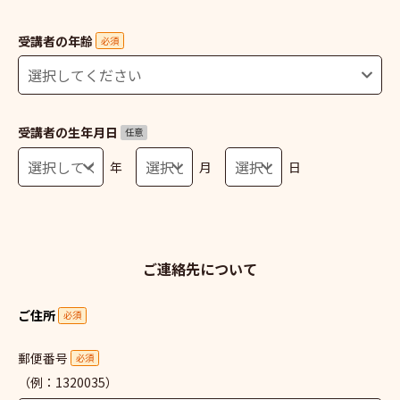
受講者の年齢
必須
受講者の生年月日
任意
年
月
日
ご連絡先について
ご住所
必須
郵便番号
必須
（例：1320035）