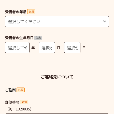
受講者の年齢
必須
受講者の生年月日
任意
年
月
日
ご連絡先について
ご住所
必須
郵便番号
必須
（例：1320035）