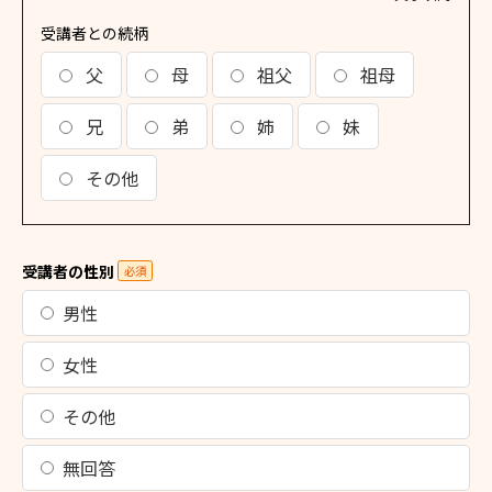
受講者との続柄
父
母
祖父
祖母
兄
弟
姉
妹
その他
受講者の性別
必須
男性
女性
その他
無回答