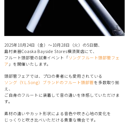
2025年10月24日（金）～10月28日（火）の5日間、
島村楽器Coaska Bayside Stores横須賀店にて、
フルート頭部管の試奏イベント「
ソングフルート頭部管フェ
ア
」を開催いたします。
頭部管フェアでは、プロの奏者にも愛用されている
ソング（Y.L.Song）ブランドのフルート頭部管
を多数取り揃
え、
ご自身のフルートに装着して音の違いを体感していただけま
す。
素材の違いやカット形状による音色や吹き心地の変化を
じっくりと吹き比べいただける貴重な機会です。