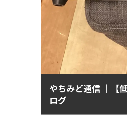
やちみど通信 ｜【低
ログ