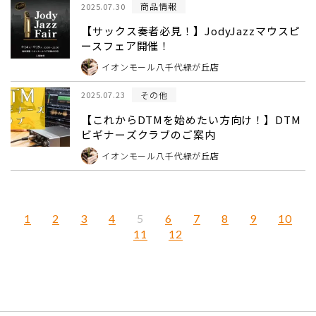
商品情報
2025.07.30
【サックス奏者必見！】JodyJazzマウスピ
ースフェア開催！
イオンモール八千代緑が丘店
その他
2025.07.23
【これからDTMを始めたい方向け！】DTM
ビギナーズクラブのご案内
イオンモール八千代緑が丘店
1
2
3
4
6
7
8
9
10
5
11
12