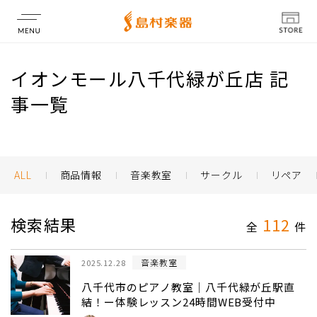
店舗情報
イオンモール八千代緑が丘店 記
事一覧
ALL
商品情報
音楽教室
サークル
リペア
検索結果
112
全
件
音楽教室
2025.12.28
八千代市のピアノ教室｜八千代緑が丘駅直
結！ー体験レッスン24時間WEB受付中