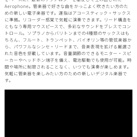
Aerophone。管楽器で好きな曲をかっこよく吹きたい方のた
めの新しい電子楽器です。運指はアコースティック・サックス
に準拠。リコーダー感覚で気軽に演奏できます。リード構造を
ともなう専用マウスピースで、多彩なサウンドをブレスでコン
トロール。ソプラノからバリトンまでの4種類のサックスはも
ちろん、フルート、トランペット、バイオリン等の管弦楽器か
ら、パワフルなシンセ・リードまで、音楽表現を拡げる厳選さ
れた音色を搭載しています。音量調節のできるモニター・スピ
ーカーやヘッドホン端子を備え、電池駆動でも使用が可能。時
間や場所に制限されることなく、いつでも演奏が楽しめます。
気軽に管楽器を楽しみたい方のための新しいデジタル楽器で
す。