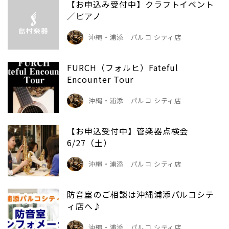
【お申込み受付中】クラフトイベント
／ピアノ
沖縄・浦添 パルコ シティ店
FURCH（フォルヒ）Fateful
Encounter Tour
沖縄・浦添 パルコ シティ店
【お申込受付中】管楽器点検会
6/27（土）
沖縄・浦添 パルコ シティ店
防音室のご相談は沖縄浦添パルコシテ
ィ店へ♪
沖縄・浦添 パルコ シティ店