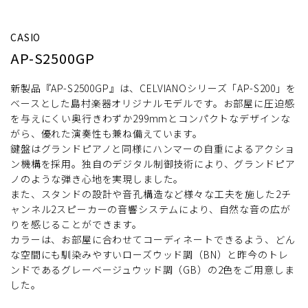
CASIO
AP-S2500GP
新製品『AP-S2500GP』は、CELVIANOシリーズ「AP-S200」を
ベースとした島村楽器オリジナルモデルです。お部屋に圧迫感
を与えにくい奥行きわずか299mmとコンパクトなデザインな
がら、優れた演奏性も兼ね備えています。
鍵盤はグランドピアノと同様にハンマーの自重によるアクショ
ン機構を採用。独自のデジタル制御技術により、グランドピア
ノのような弾き心地を実現しました。
また、スタンドの設計や音孔構造など様々な工夫を施した2チ
ャンネル2スピーカーの音響システムにより、自然な音の広が
りを感じることができます。
カラーは、お部屋に合わせてコーディネートできるよう、どん
な空間にも馴染みやすいローズウッド調（BN）と昨今のトレ
ンドであるグレーベージュウッド調（GB）の2色をご用意しま
した。