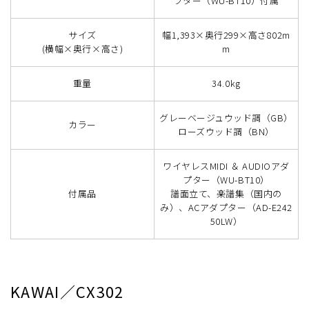
プター（WU-BT10）付属
サイズ
幅1,393×奥行299×高さ802m
(横幅×奥行×高さ)
m
重量
34.0kg
グレーベージュウッド調（GB）
カラー
ローズウッド調（BN）
ワイヤレスMIDI ＆ AUDIOアダ
プター（WU-BT10）
付属品
譜面立て、楽譜集（国内の
み）、ACアダプター（AD-E242
50LW）
KAWAI／CX302