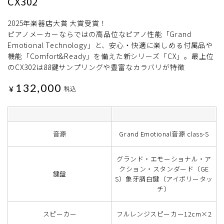
CX302
2025年楽器店大賞 大賞受賞！
ピアノメーカーならではの高品位なピアノ性能「Grand
Emotional Technology」と、安心・快適に楽しめる付属品や
機能「Comfort&Ready」を備えた新シリーズ「CX」。最上位
のCX302は88鍵サンプリングや豊富なカラバリが特徴
132,000
¥
税込
音源
Grand Emotional音源 class-S
グランド・エモーショナル・ア
クション・スタンダード（GE
鍵盤
S）象牙調白鍵（アイボリータッ
チ）
スピーカー
フルレンジスピーカー12cm×2