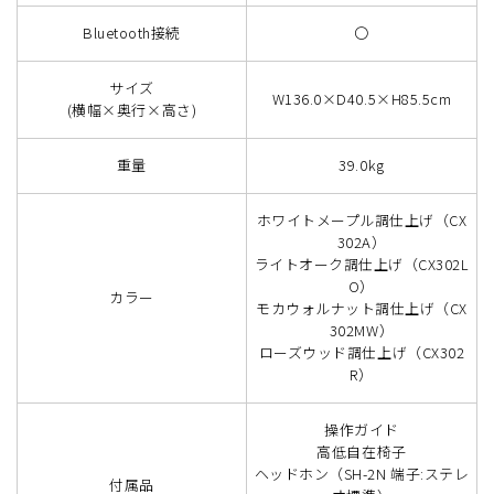
Bluetooth接続
〇
サイズ
W136.0×D40.5×H85.5cm
(横幅×奥行×高さ)
重量
39.0kg
ホワイトメープル調仕上げ（CX
302A）
ライトオーク調仕上げ（CX302L
O）
カラー
モカウォルナット調仕上げ（CX
302MW）
ローズウッド調仕上げ（CX302
R）
操作ガイド​
高低自在椅子
ヘッドホン（SH-2N 端子:ステレ
付属品