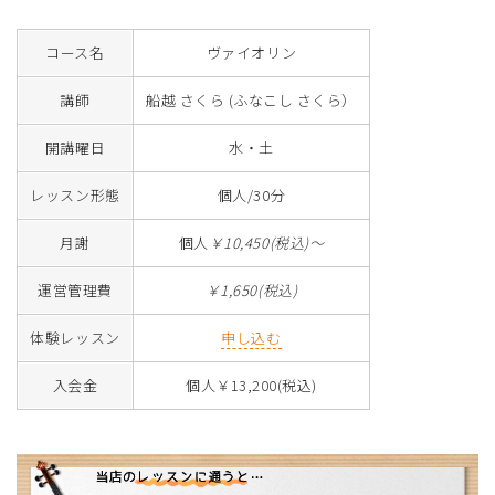
コース名
ヴァイオリン
講師
船越 さくら (ふなこし さくら）
開講曜日
水・土
レッスン形態
個人/30分
月謝
個人
￥10,450(税込)～
運営管理費
￥1,650(税込)
体験レッスン
申し込む
入会金
個人￥13,200(税込)