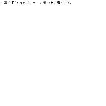
、高さ131cmでボリューム感のある音を得ら