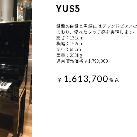
YUS5
鍵盤の白鍵と黒鍵にはグランドピアノ
ており、優れたタッチ感を実現します
高さ：131cm
横幅：152cm
奥行：65cm
重量：253kg
通常販売価格￥1,793,000
1,613,700
¥
税込