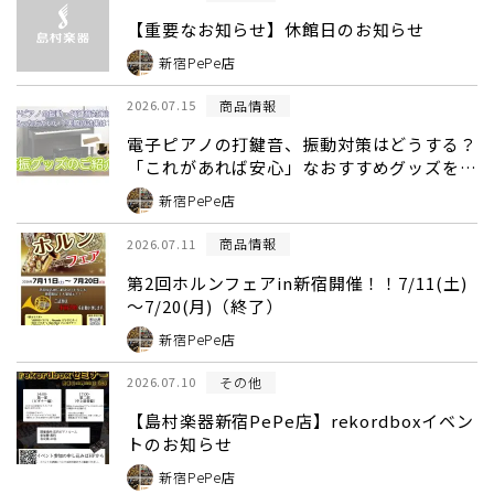
【重要なお知らせ】休館日のお知らせ
新宿PePe店
商品情報
2026.07.15
電子ピアノの打鍵音、振動対策はどうする？
「これがあれば安心」なおすすめグッズをご
紹介！CPT100Mほか｜島村楽器新宿店
新宿PePe店
商品情報
2026.07.11
第2回ホルンフェアin新宿開催！！7/11(土)
～7/20(月)（終了）
新宿PePe店
その他
2026.07.10
【島村楽器新宿PePe店】rekordboxイベン
トのお知らせ
新宿PePe店