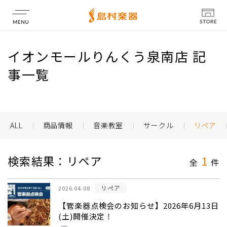
店舗情報
イオンモールりんくう泉南店 記
事一覧
ALL
商品情報
音楽教室
サークル
リペア
検索結果：リペア
1
全
件
リペア
2026.04.08
【管楽器点検会のお知らせ】2026年6月13日
(土)開催決定！