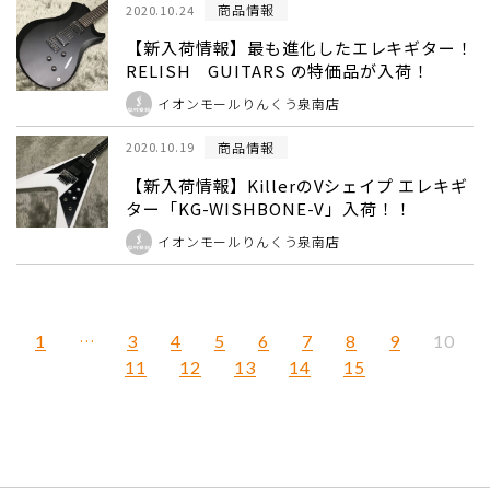
商品情報
2020.10.24
【新入荷情報】最も進化したエレキギター！
RELISH GUITARS の特価品が入荷！
イオンモールりんくう泉南店
商品情報
2020.10.19
【新入荷情報】KillerのVシェイプ エレキギ
ター「KG-WISHBONE-V」入荷！！
イオンモールりんくう泉南店
1
…
3
4
5
6
7
8
9
10
11
12
13
14
15