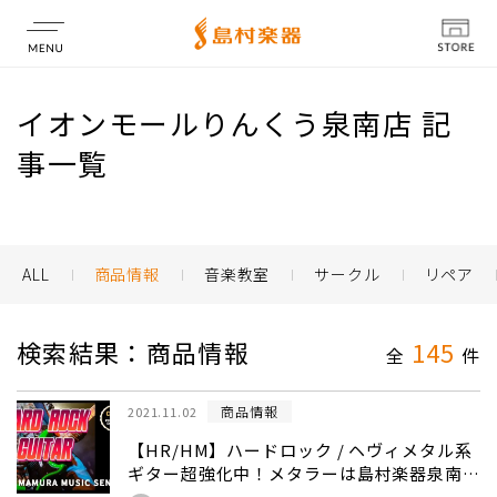
店舗情報
イオンモールりんくう泉南店 記
事一覧
ALL
商品情報
音楽教室
サークル
リペア
検索結果：商品情報
145
全
件
商品情報
2021.11.02
【HR/HM】ハードロック / ヘヴィメタル系
ギター超強化中！メタラーは島村楽器泉南店
へ！！