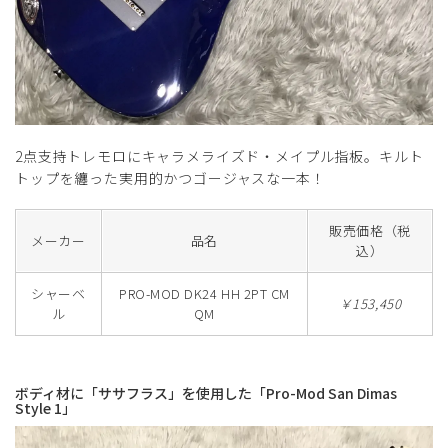
2点支持トレモロにキャラメライズド・メイプル指板。キルト
トップを纏った実用的かつゴージャスな一本！
販売価格（税
メーカー
品名
込）
シャーベ
PRO-MOD DK24 HH 2PT CM
￥153,450
ル
QM
ボディ材に「ササフラス」を使用した「Pro-Mod San Dimas
Style 1」