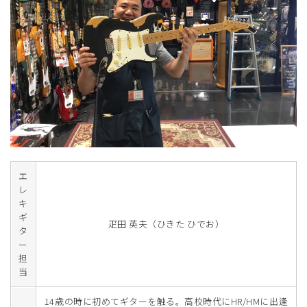
エ
レ
キ
ギ
疋田 英夫（ひきた ひでお）
タ
ー
担
当
14歳の時に初めてギターを触る。高校時代にHR/HMに出逢