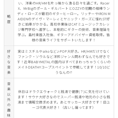
い、洋楽のHR/HMを片っ端から漁る日々を過ごす。Racer
X、MrBigのポール・ギルバートとOZZYの初期の相棒ラン
ディ・ローズが最初のギターヒーロー。リッチーやIRON M
略
AIDENのデイヴ・マーレィとヤニック・ガーズに憧れST好
歴
きに拍車がかかる。高校卒業後はCATミュージックカレッ
ジ専門学校へ進学し、本格的にギターの技術、音楽理論を
学ぶ。島村楽器入社後、ギターアドバイザー資格取得。皆
様の音楽ライフをサポートいたします！
好
実はミスチルやaikoなどJ-POP大好き。HR/HMだけでなく
き
ファンク・ソウルなど洋邦ジャンル問わずなんでも好きで
な
す！近年BABYMETALの国内はすべてまわっちゃうくらいの
音
メイトDEATH!!コープスペイントで参戦してます！10/10ど
楽
うなんの!?
音
楽
休日はドラクエウォークと銭湯で健康(？)に気を付けてい
以
ます！サウナ大好きなのでスーパー銭湯や地元の小さな銭
外
湯まで情報交換求めます。あとサッカー大好きです！旧ユ
の
ーゴ代表大好き！（古いし偏ってます）
趣
味