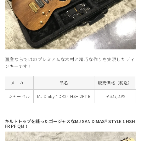
国産ならではのプレミアムな木材と精巧な作りを実現したディ
ンキーです！
メーカー
品名
販売価格（税込）
シャーベル
MJ Dinky™ DK24 HSH 2PT E
￥311,190
キルトトップを纏ったゴージャスなMJ SAN DIMAS® STYLE 1 HSH
FR PF QM！