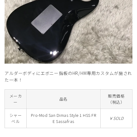
アルダーボディにエボニー指板のHR/HM専用カスタムが施され
た一本！
メーカ
販売価格
品名
ー
（税込）
シャー
Pro-Mod San Dimas Style 1 HSS FR
￥SOLD
ベル
E Sassafras