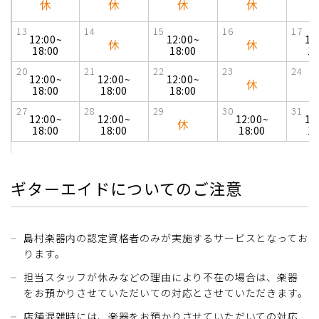
休
休
休
休
13
14
15
16
17
12:00~
12:00~
12
休
休
18:00
18:00
18
20
21
22
23
24
12:00~
12:00~
12:00~
休
18:00
18:00
18:00
27
28
29
30
31
12:00~
12:00~
12:00~
12
休
18:00
18:00
18:00
18
ギターエイドについてのご注意
島村楽器内の認定資格者のみが実施するサービスとなってお
ります。
担当スタッフが休みなどの理由により不在の場合は、楽器
をお預かりさせていただいての対応とさせていただきます。
店舗混雑時には、楽器をお預かりさせていただいての対応