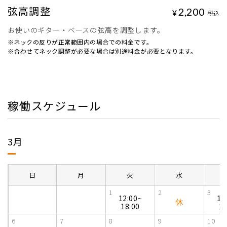
弦高調整
2,200
¥
税込
お使いのギター・ベースの弦高を調整します。
※ネックの反りが正常範囲内の場合での料金です。
※合わせてネック調整が必要な場合は別途料金が必要となります。
稼働スケジュール
3月
日
月
火
水
1
2
3
12:00~
12
休
18:00
18
6
7
8
9
10