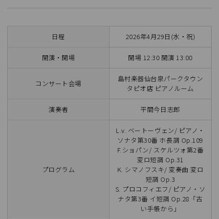
日程
2026年4月29日(水・祝)
開演・開場
開場 12:30 開演 13:00
島村楽器仙台泉パークタウン
コンサート会場
タピオ店 ピアノルーム
演奏者
平間今日志郎
L.v. ベートーヴェン/ ピアノ・
ソナタ第30番 ホ長調 Op.109
F.ショパン/ スケルツォ第2番
変ロ短調 Op.31
プログラム
K. シマノフスキ/ 変奏曲 変ロ
短調 Op.3
S. プロコフィエフ/ ピアノ・ソ
ナタ第3番 イ短調 Op.28「古
い手帳から」