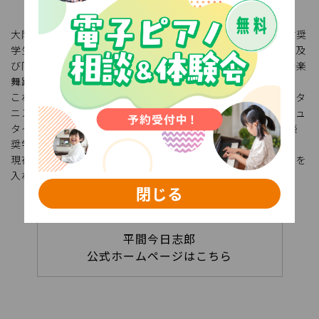
大阪府立四條畷高等学校文理学科を卒業後、渡米。全額給付奨
学生として、パーク大学国際音楽センターにて学士課程卒業及
び同修士課程を修了。その後ドイツに拠点を移し、ケルン音楽
舞踊大学修士課程ピアノソロ科を最高点の成績で修了。
これまでに小嶋浩子、クラウディオ・ソアレス、上野真、スタ
ニスラフ・ユデニッチ、セヴェリン・フォン・エッカードシュ
タインの各氏に師事。2017〜2019年度ヤマハ音楽振興会音楽
奨学支援奨学生。
現在は関西を中心に演奏活動を行う傍ら、後進の指導にも力を
入れている。
閉じる
平間今日志郎
公式ホームページはこちら