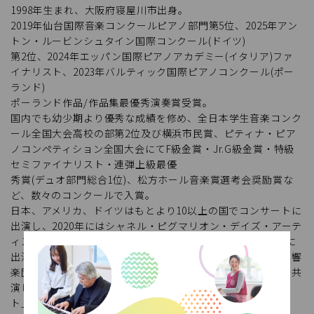
1998年生まれ、大阪府寝屋川市出身。
2019年仙台国際音楽コンクールピアノ部門第5位、2025年アン
トン・ルービンシュタイン国際コンクール(ドイツ)
第2位、2024年エッパン国際ピアノアカデミー(イタリア)ファ
イナリスト、2023年バルティック国際ピアノコンクール(ポー
ランド)
ポーランド作品/作品集最優秀演奏賞受賞。
国内でも幼少期より優秀な成績を修め、全日本学生音楽コンク
ール全国大会高校の部第2位及び横浜市民賞、ピティナ・ピア
ノコンペティション全国大会にてF級金賞・Jr.G級金賞・特級
セミファイナリスト・連弾上級最優
秀賞(デュオ部門総合1位)、松方ホール音楽賞選考会奨励賞な
ど、数々のコンクールで入賞。
日本、アメリカ、ドイツはもとより10以上の国でコンサートに
出演し、2020年にはシャネル・ピグマリオン・デイズ・アーテ
ィストに選出され銀座・シャネルにて5回のソロリサイタルに
出演。仙台フィルハーモニー管弦楽団、サンパウロ青少年交響
楽団、ウズベキスタン交響楽団など多くのオーケストラとも共
演している。2023年デジタルアルバム「ラフマニノフ&リス
ト」をリリース。