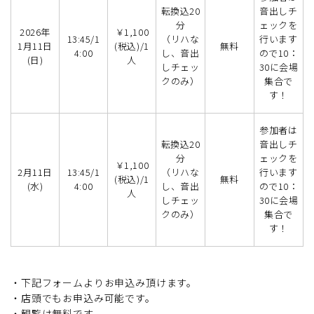
転換込20
音出しチ
分
ェックを
2026年
￥1,100
13:45/1
（リハな
行います
1月11日
(税込)/1
無料
4:00
し、音出
ので10：
(日)
人
しチェッ
30に会場
クのみ）
集合で
す！
参加者は
転換込20
音出しチ
分
ェックを
￥1,100
2月11日
13:45/1
（リハな
行います
(税込)/1
無料
(水)
4:00
し、音出
ので10：
人
しチェッ
30に会場
クのみ）
集合で
す！
・下記フォームよりお申込み頂けます。
・店頭でもお申込み可能です。
・観覧は無料です。