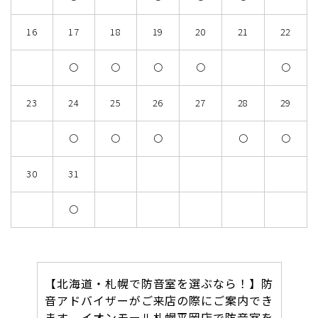
16
17
18
19
20
21
22
〇
〇
〇
〇
〇
23
24
25
26
27
28
29
〇
〇
〇
〇
〇
30
31
〇
【北海道・札幌で防音室を選ぶなら！】防
音アドバイザーがご来店の際にご案内でき
ます イオンモール札幌平岡店で防音室を