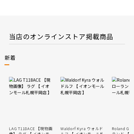
当店のオンラインストア掲載商品
新着
LAG T118ACE 【現物画
Waldorf Kyra ウォルド
Roland GO
像】 ラグ 【 イオンモ
ルフ 【 イオンモール札
ランド 【 