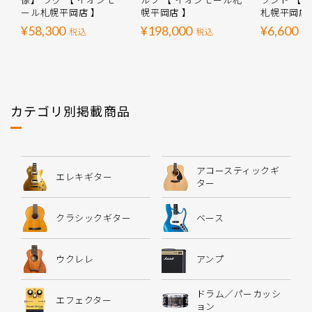
ール札幌平岡店 】
幌平岡店 】
札幌平岡店
¥58,300
¥198,000
¥6,600
税込
税込
税
カテゴリ別掲載商品
アコースティックギ
エレキギター
ター
クラシックギター
ベース
ウクレレ
アンプ
ドラム／パーカッシ
エフェクター
ョン