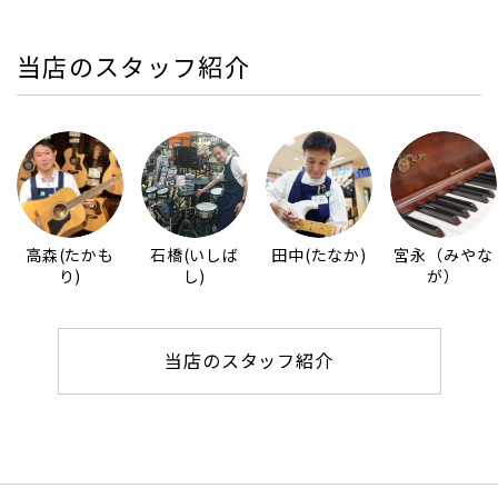
当店のスタッフ紹介
高森(たかも
石橋(いしば
田中(たなか)
宮永（みやな
り)
し)
が）
当店のスタッフ紹介