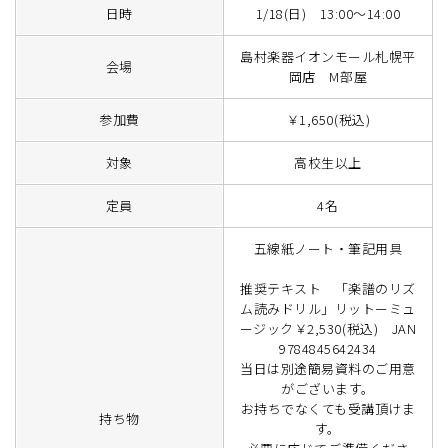
日時
1/18(日) 13:00～14:00
島村楽器イオンモール札幌平
会場
岡店 M部屋
参加費
￥1,650(税込)
対象
高校生以上
定員
4名
五線紙ノート・筆記用具
推奨テキスト 「楽譜のリズ
ム読みドリル」リットーミュ
ージック￥2,530(税込) JAN
9784845642434
当日は別途簡易資料のご用意
がございます。
お持ちでなくても受講頂けま
持ち物
す。