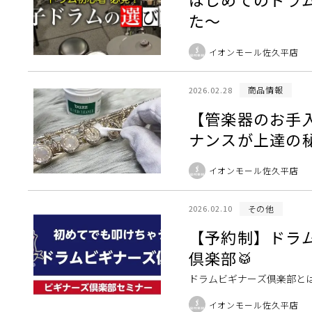
た～
イオンモール佐久平店
商品情報
2026.02.28
【管楽器のお手
ナンスが上達の
イオンモール佐久平店
その他
2026.02.10
【予約制】ドラ
倶楽部🥁
ドラムビギナーズ倶楽部と
始めたい・興味のある方へ3
イオンモール佐久平店
度の体験、2名以 […]