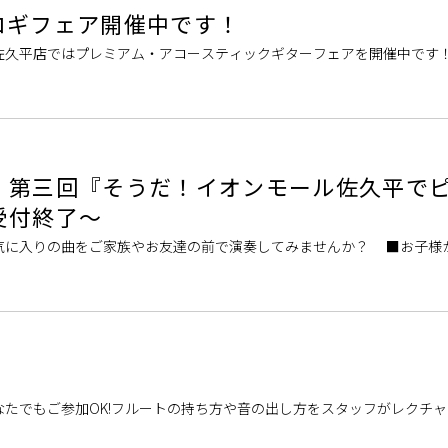
コギフェア開催中です！
佐久平店ではプレミアム・アコースティックギターフェアを開催中です
しかない限定のモデルなど様々なモデルを数多く展示中しております。
】第三回『そうだ！イオンモール佐久平で
受付終了～
気に入りの曲をご家族やお友達の前で演奏してみませんか？ ■お子様
大歓迎 ■お友達との連弾やアンサンブルもOK 日程：2026年8月1日(
たでもご参加OK!フルートの持ち方や音の出し方をスタッフがレクチ
る方もお気軽にご参加ください♪ イベント詳細 フルートスクールも開