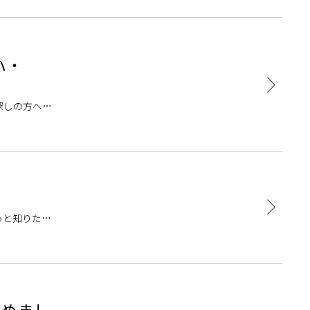
ハ・
探しの方へ向
的な定番ブ
っと知りた
・・・ ご
集めまし