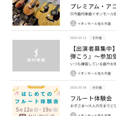
プレミアム・ア
只今島村楽器イオンモール
モデル。このタイミングに
イオンモール佐久平店
デルがあるのか是非ご […]
その他
2026.05.11
【出演者募集中
弾こう』～参加
いつも練習している曲やお
でどなたでも ■初心者の方も
イオンモール佐久平店
日(日） […]
その他
2026.05.06
フルート体験会
お子さま～大人の方までどな
はじめての方もブランクのあ
イオンモール佐久平店