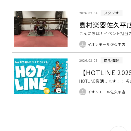
スタジオ
2026.02.04
島村楽器佐久平
こんにちは！イベント担当
部でバンドを組んだけど何
イオンモール佐久平店
サウンドをレベルアッ […]
商品情報
2026.02.03
【HOTLINE 
HOTLINE復活します！！
ライブ・イベントが復活し
イオンモール佐久平店
ル […]