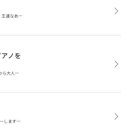
！王道なあの
どのようなモ
ピアノを
から大人ま
土)～8月2
ャーします！
講中で