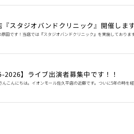
店『スタジオバンドクリニック』開催しま
の原田です！当店では『スタジオバンドクリニック』を実施しておりま
を練習すばいいかわからない」「ギターの音作りのやり方がわからない
2025-2026】ライブ出演者募集中です！！
 皆さんこんにちは。イオンモール佐久平店の近藤です。ついに5年の時を経てH
ます！バンドはもちろん、ソロ、ユニット（2人組）でのご参加もOKで