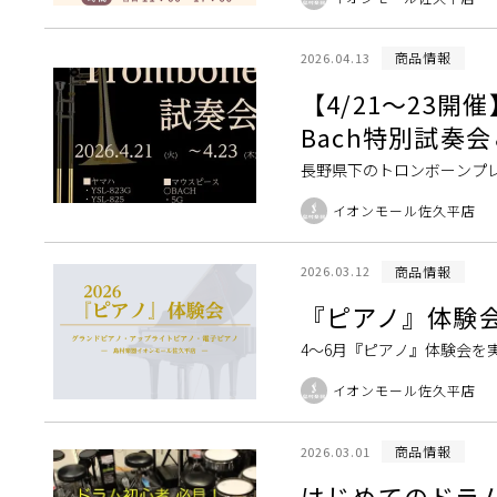
す！！ フルートスク […]
商品情報
2026.04.13
【4/21～23
Bach特別試奏
長野県下のトロンボーンプ
けた「トロンボーン特別試
イオンモール佐久平店
ランドBach（バッ […]
商品情報
2026.03.12
『ピアノ』体験
4～6月『ピアノ』体験会
い』『弾き比べしてみたい』
イオンモール佐久平店
予約いただいく日は […]
商品情報
2026.03.01
はじめてのドラ