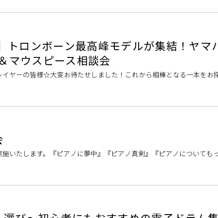
開催】トロンボーン最高峰モデルが集結！ヤマ
会＆マウスピース相談会
レイヤーの皆様☆大変お待たせしました！これから相棒となる一本をお
奏会」の開催が決定いたしました。 ヤマハのカスタムモデルから、世界
会
を実施いたします。『ピアノに夢中』『ピアノ真剣』『ピアノについても
そんなお客様の声から特別なイベントを企画しました。 このイベントは
ム選び～初心者にもおすすめの電子ドラム