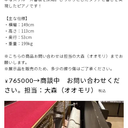
現したピアノです！
【主な仕様】
・横幅：149cm
・高さ：113cm
・奥行：53cm
・重量：199kg
※こちらの商品お問い合わせは担当の大森（オオモリ）までお
願いします。
※展示品を販売のため、多少の擦り傷はご了承ください。
765000→商談中 お問い合わせくだ
¥
さい。担当：大森（オオモリ）
税込