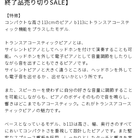
終了品売り切りSALE】
【特徴】
コンパクトな高さ113cmのピアノ b113にトランスアコーステ
ィック機能をプラスしたモデル.
トランスアコースティックピアノとは、
サイレントピアノとしてヘッドホンを付けて演奏することも可
能。ヘッドホンを外して電子ピアノとして音量調節をしたりし
ながら音を出すこともできるピアノです。
サイレントピアノと大きく違うところは、ヘッドホンを外して
も電子音を出せるか 、出せないかという所です。
また、スピーカーを使わずに自分の好きな音量に調節すること
を可能にしながらも、ピアノのボディそのもので音を鳴らし、
響きはどこまでもアコースティック。これがトランスアコース
ティックピアノの魅力です。
ベースとなっているモデル、b113は高さ、幅、奥行きのすべて
においてコンパクトさを重視して設計したピアノです。また堅
牢なスプルース響板を採用。しっかりとしたタッチと響きを実