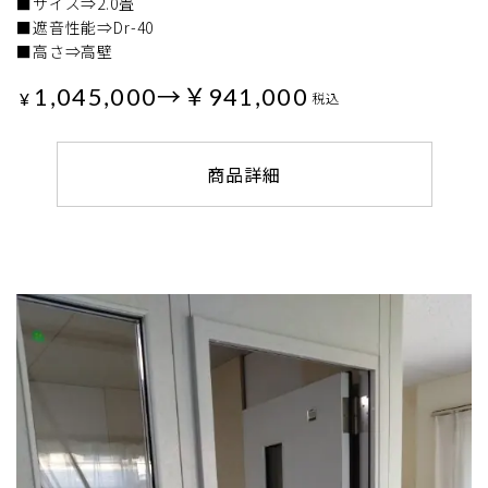
■サイズ⇒2.0畳
■遮音性能⇒Dr-40
■高さ⇒高壁
1,045,000→￥941,000
¥
税込
商品詳細