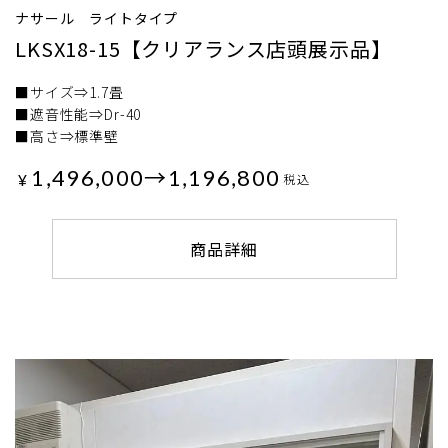
ナサール ライトタイプ
LKSX18-15【クリアランス店頭展示品】
■サイズ⇒1.7畳
■遮音性能⇒Dr-40
■高さ⇒標準壁
1,496,000→1,196,800
¥
税込
商品詳細