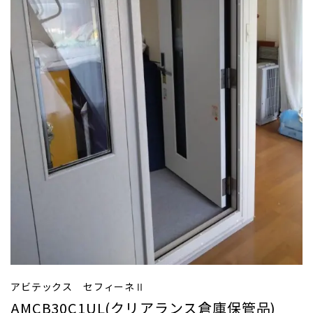
アビテックス セフィーネⅡ
AMCB30C1UL(クリアランス倉庫保管品)