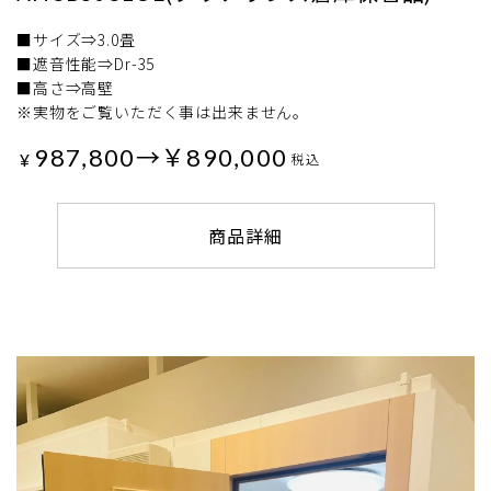
■サイズ⇒3.0畳
■遮音性能⇒Dr-35
■高さ⇒高壁
※実物をご覧いただく事は出来ません。
987,800→￥890,000
¥
税込
商品詳細