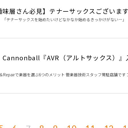
趣味層さん必見】テナーサックスございま
！ 「テナーサックスを始めたいけどなかなか始めるきっかけがない…」
できるか不安」そんな方も私た […]
annonball『AVR（アルトサックス）
d＆Repairで楽器を選ぶ6つのメリット 管楽器技術スタッフ常駐店舗です
nd&Rep […]