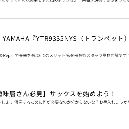
ーズン。Wind＆Repai […]
AMAHA『YTR9335NYS（トランペット
d＆Repairで楽器を選ぶ6つのメリット 管楽器技術スタッフ常駐店舗です
nd&Rep […]
趣味層さん必見】サックスを始めよう！
トします 演奏するために何が必要なのか分からないな？お手入れしっか
器を始められない方も多いのではな […]