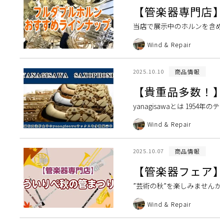
【管楽器専門店
当店で展示中のホルンを含め
たい人におすすめ 「趣味の
Wind & Repair
商品情報
2025.10.10
【貴重品多数！
yanagisawaとは 19
内唯一のサックスメーカーです。
Wind & Repair
商品情報
2025.10.07
【管楽器フェア】
”芸術の秋”を楽しみません
す。”今から管楽器なんてでき
Wind & Repair