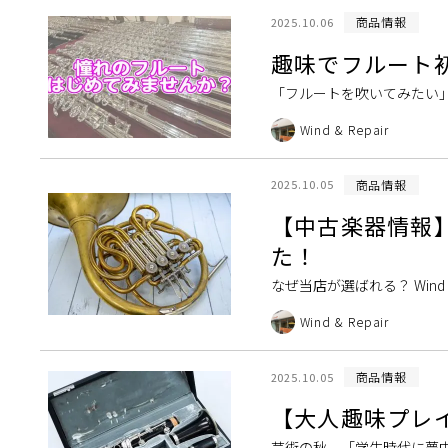
商品情報
2025.10.06
趣味でフルート
「フルートを吹いてみたい
かっこよくないですか？趣味
Wind & Repair
商品情報
2025.10.05
【中古楽器情報】
た！
なぜ当店が選ばれる？ Win
ービスについて 修理・調整はWi
Wind & Repair
商品情報
2025.10.05
【大人趣味プレ
芸術の秋。「学生時代に夢