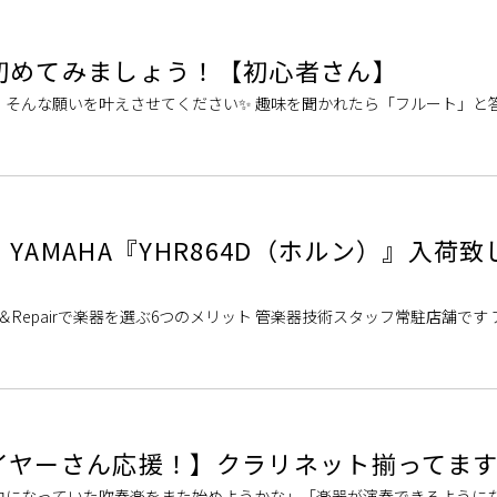
初めてみましょう！【初心者さん】
」そんな願いを叶えさせてください✨ 趣味を聞かれたら「フルート」と
：フルートになれるようサポート […]
YAMAHA『YHR864D（ホルン）』入荷致
d＆Repairで楽器を選ぶ6つのメリット 管楽器技術スタッフ常駐店舗です
nd&Rep […]
イヤーさん応援！】クラリネット揃ってま
中になっていた吹奏楽をまた始めようかな」「楽器が演奏できるように