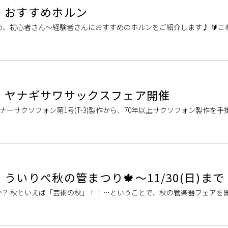
】おすすめホルン
、初心者さん～経験者さんにおすすめのホルンをご紹介します♪ 🔰こ
範囲でホルンを始めたい」「なるべ […]
】ヤナギサワサックスフェア開催
54年のテナーサクソフォン第1号(T-3)製作から、70年以上サクソフォン製作を
19 […]
ういりぺ秋の管まつり🍁～11/30(日)まで
か？ 秋といえば「芸術の秋」！！…ということで、秋の管楽器フェアを
るのかな？””楽器って難しそう […]