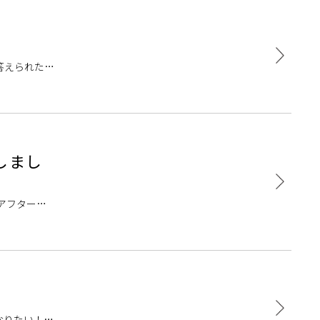
答えられたら
しまし
 アフターサ
す
なりたい！」