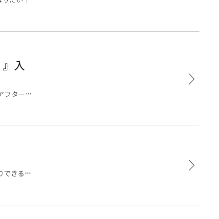
）』入
 アフターサ
りできるか