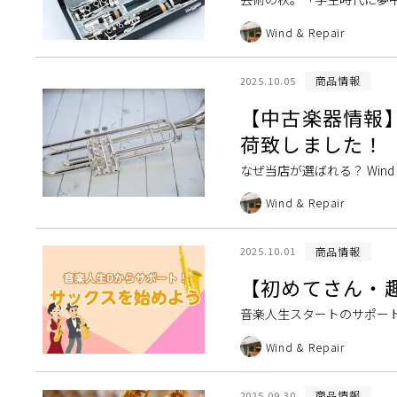
など大人の方の声が聞こえだすシ
Wind & Repair
商品情報
2025.10.05
【中古楽器情報】Y
荷致しました！
なぜ当店が選ばれる？ Win
ービスについて 修理・調整はWi
Wind & Repair
商品情報
2025.10.01
【初めてさん・
音楽人生スタートのサポー
不安だな？…と、なかなか楽
Wind & Repair
商品情報
2025.09.30