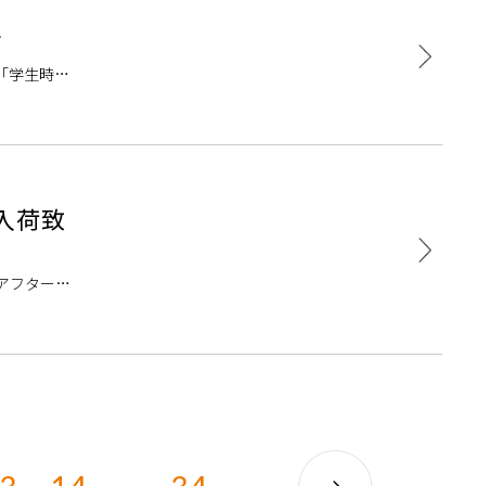
す
「学生時代
』入荷致
 アフターサ