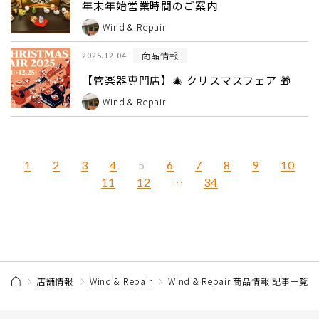
年末年始営業時間のご案内
Wind & Repair
商品情報
2025.12.04
【管楽器専門店】🎄 クリスマスフェア 🎁
Wind & Repair
1
2
3
4
6
7
8
9
10
5
11
12
…
34
店舗情報
Wind & Repair
Wind & Repair 商品情報 記事一覧