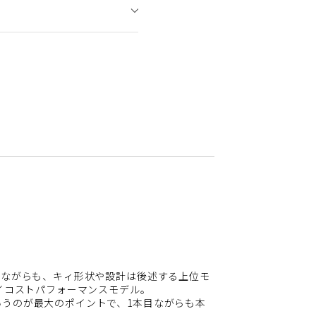
ト
）ながらも、キィ形状や設計は後述する上位モ
ハイコストパフォーマンスモデル。
うのが最大のポイントで、1本目ながらも本