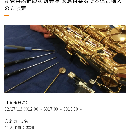
🎷管楽器健康診断会🎺 ※島村楽器で本体ご購入
の方限定
【開催日時】
12/27(土) ①12:00～ ②17:00～ ③18:00～
〇定員：3名
〇参加費：無料