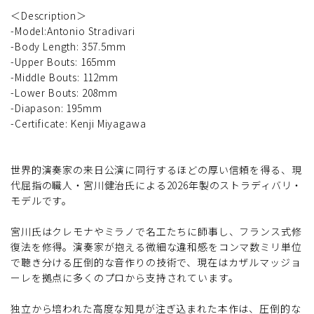
＜Description＞
-Model:Antonio Stradivari
-Body Length: 357.5mm
-Upper Bouts: 165mm
-Middle Bouts: 112mm
-Lower Bouts: 208mm
-Diapason: 195mm
-Certificate: Kenji Miyagawa
世界的演奏家の来日公演に同行するほどの厚い信頼を得る、現
代屈指の職人・宮川健治氏による2026年製のストラディバリ・
モデルです。
宮川氏はクレモナやミラノで名工たちに師事し、フランス式修
復法を修得。演奏家が抱える微細な違和感をコンマ数ミリ単位
で聴き分ける圧倒的な音作りの技術で、現在はカザルマッジョ
ーレを拠点に多くのプロから支持されています。
独立から培われた高度な知見が注ぎ込まれた本作は、圧倒的な