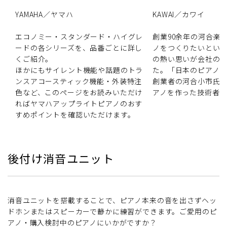
YAMAHA／ヤマハ
KAWAI／カワイ
エコノミー・スタンダード・ハイグレ
創業90余年の河合楽
ードの各シリーズを、品番ごとに詳し
ノをつくりたいとい
くご紹介。
の熱い思いが会社の
ほかにもサイレント機能や話題のトラ
た。「日本のピアノ
ンスアコースティック機能・外装特注
創業者の河合小市氏
色など、このページをお読みいただけ
アノを作った技術者
ればヤマハアップライトピアノのおす
すめポイントを確認いただけます。
後付け消音ユニット
消音ユニットを搭載することで、ピアノ本来の音を出さずヘッ
ドホンまたはスピーカーで静かに練習ができます。ご愛用のピ
アノ・購入検討中のピアノにいかがですか？