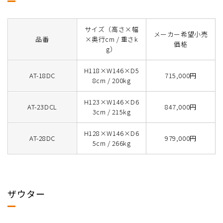
サイズ（高さ×幅
メーカー希望小売
品番
×奥行cm / 重さk
価格
g）
H118×W146×D5
AT-18DC
715,000円
8cm / 200kg
H123×W146×D6
AT-23DCL
847,000円
3cm / 215kg
H128×W146×D6
AT-28DC
979,000円
5cm / 266kg
ザウター