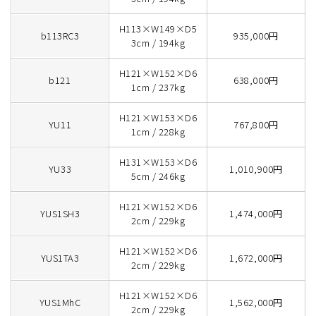
H113×W149×D5
b113RC3
935,000円
3cm / 194kg
H121×W152×D6
b121
638,000円
1cm / 237kg
H121×W153×D6
YU11
767,800円
1cm / 228kg
H131×W153×D6
YU33
1,010,900円
5cm / 246kg
H121×W152×D6
YUS1SH3
1,474,000円
2cm / 229kg
H121×W152×D6
YUS1TA3
1,672,000円
2cm / 229kg
H121×W152×D6
YUS1MhC
1,562,000円
2cm / 229kg