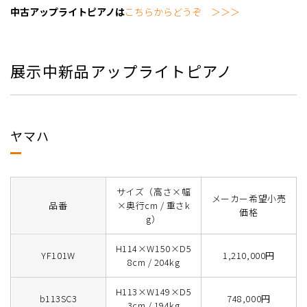
中古アップライトピアノは
こちらからどうぞ ＞＞＞
展示中新品アップライトピアノ
ヤマハ
サイズ（高さ×幅
メーカー希望小売
品番
×奥行cm / 重さk
価格
g）
H114×W150×D5
YF101W
1,210,000円
8cm / 204kg
H113×W149×D5
b113SC3
748,000円
3cm / 194kg