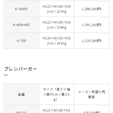
H122×W149×D6
K-300SF
1,088,000円
1cm / 227kg
H122×W149×D6
K-400+AR2
1,391,500円
1cm / 230kg
H130×W150×D6
K-700
1,320,000円
2cm / 241kg
プレンバーガー
サイズ（高さ×幅
メーカー希望小売
品番
×奥行cm / 重さk
価格
g）
H115×W148×D5
PV115
528,000円