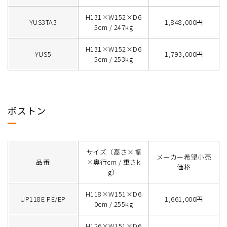
H131×W152×D6
YUS3TA3
1,848,000円
5cm / 247kg
H131×W152×D6
YUS5
1,793,000円
5cm / 253kg
ボストン
サイズ（高さ×幅
メーカー希望小売
品番
×奥行cm / 重さk
価格
g）
H118×W151×D6
UP118E PE/EP
1,661,000円
0cm / 255kg
H126×W151×D6