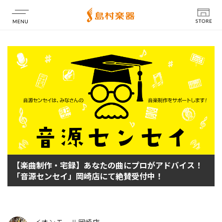
店舗情報
【楽曲制作・宅録】あなたの曲にプロがアドバイス！
「音源センセイ」岡崎店にて絶賛受付中！
イオンモール岡崎店