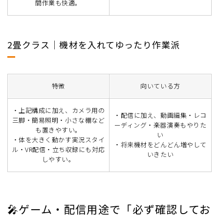
間作業も快適。
2畳クラス｜機材を入れてゆったり作業派
特徴
向いている方
・上記構成に加え、カメラ用の
・配信に加え、動画編集・レコ
三脚・簡易照明・小さな棚など
ーディング・楽器演奏もやりた
も置きやすい。
い
・体を大きく動かす実況スタイ
・将来機材をどんどん増やして
ル・VR配信・立ち収録にも対応
いきたい
しやすい。
🎤ゲーム・配信用途で「必ず確認してお