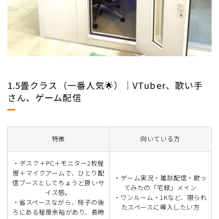
1.5畳クラス（一番人気🌟）｜VTuber、歌い手
さん、ゲーム配信
特徴
向いている方
・デスク＋PC＋モニター2枚程
度＋マイクアームで、ひとり配
・ゲーム実況・雑談配信・歌っ
信ブースとしてちょうど良いサ
てみたの「宅録」メイン
イズ感。
・ワンルーム・1Kなど、限られ
・省スペースながら、椅子の後
たスペースに導入したい方
ろにある程度余裕があり、長時