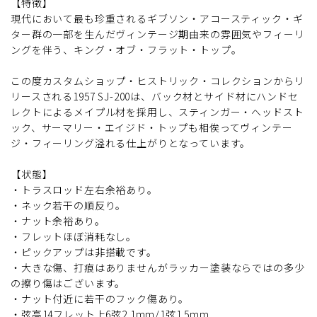
【特徴】
現代において最も珍重されるギブソン・アコースティック・ギ
ター群の一部を生んだヴィンテージ期由来の雰囲気やフィーリ
ングを伴う、キング・オブ・フラット・トップ。
この度カスタムショップ・ヒストリック・コレクションからリ
リースされる1957 SJ-200は、バック材とサイド材にハンドセ
レクトによるメイプル材を採用し、スティンガー・へッドスト
ック、サーマリー・エイジド・トップも相俟ってヴィンテー
ジ・フィーリング溢れる仕上がりとなっています。
【状態】
・トラスロッド左右余裕あり。
・ネック若干の順反り。
・ナット余裕あり。
・フレットほぼ消耗なし。
・ピックアップは非搭載です。
・大きな傷、打痕はありませんがラッカー塗装ならではの多少
の擦り傷はございます。
・ナット付近に若干のフック傷あり。
・弦高14フレット上6弦2.1mm/1弦1.5mm