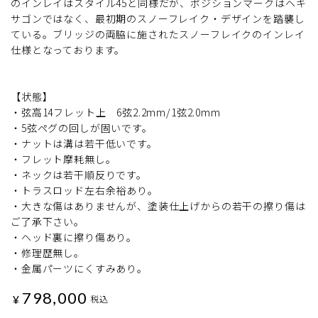
のインレイはスタイル45と同様だが、ポジションマークはヘキ
サゴンではなく、最初期のスノーフレイク・デザインを踏襲し
ている。ブリッジの両脇に施されたスノーフレイクのインレイ
仕様となっております。
【状態】
・弦高14フレット上 6弦2.2mm/1弦2.0mm
・5弦ペグの回しが固いです。
・ナットは溝は若干低いです。
・フレット摩耗無し。
・ネックは若干順反りです。
・トラスロッド左右余裕あり。
・大きな傷はありませんが、塗装仕上げからの若干の擦り傷は
ご了承下さい。
・ヘッド裏に擦り傷あり。
・修理歴無し。
・金属パーツにくすみあり。
798,000
¥
税込