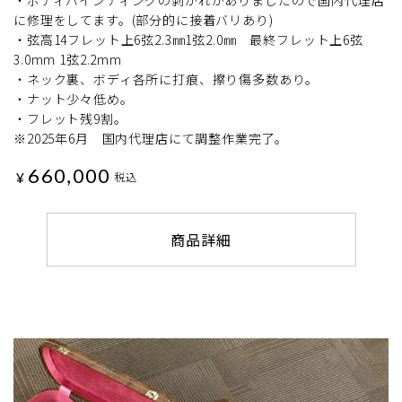
・ボディバインディングの剥がれがありましたので国内代理店
に修理をしてます。(部分的に接着バリあり)
・弦高14フレット上6弦2.3㎜1弦2.0㎜ 最終フレット上6弦
3.0mm 1弦2.2mm
・ネック裏、ボディ各所に打痕、擦り傷多数あり。
・ナット少々低め。
・フレット残9割。
※2025年6月 国内代理店にて調整作業完了。
660,000
¥
税込
商品詳細