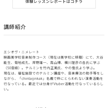
体験レッスンレポートはコチラ
講師紹介
エシオヴ・ニメレート
映画美学校音楽制作コース（現在は美学校に移籍）にて、大谷
能生、菊地成孔、岸野雄一、高山博、横川理彦の各氏に学ぶ
（50音順）。テルミンを竹内正美氏、やの雪氏より学ぶ。
現在は、福祉施設でのテルミン講座や、音楽療法の助手等をし
ながら、「chintaijinkak」名義で枠にとらわれない演奏活動を
行なっている。最近では分身がVtuber活動を行なっているらし
い。