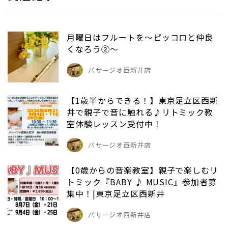
月曜日はフルートを～ピッコロと仲良
くなろう②～
パサージオ西新井店
【1歳半からできる！】東京足立区西新
井で親子で音に触れる♪リトミック教
室体験レッスン受付中！
パサージオ西新井店
【0歳からの音楽教室】親子で楽しむリ
トミック『BABY ♪ MUSIC』参加者募
集中！|東京足立区西新井
パサージオ西新井店