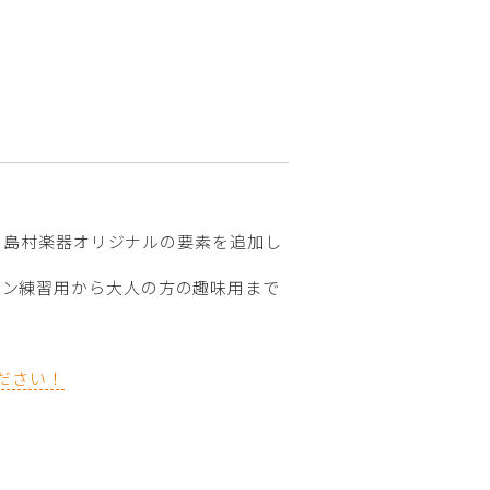
ースに、島村楽器オリジナルの要素を追加し
スン練習用から大人の方の趣味用まで
ください！