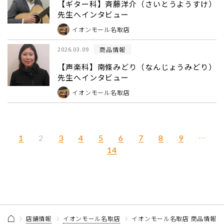
【ギター科】斉藤洋介（さいとうようすけ）
先生へインタビュー
イオンモール名取店
商品情報
2026.03.09
【声楽科】南條みどり（なんじょうみどり）
先生へインタビュー
イオンモール名取店
1
3
4
5
6
7
8
9
…
2
14
店舗情報
イオンモール名取店
イオンモール名取店 商品情報 