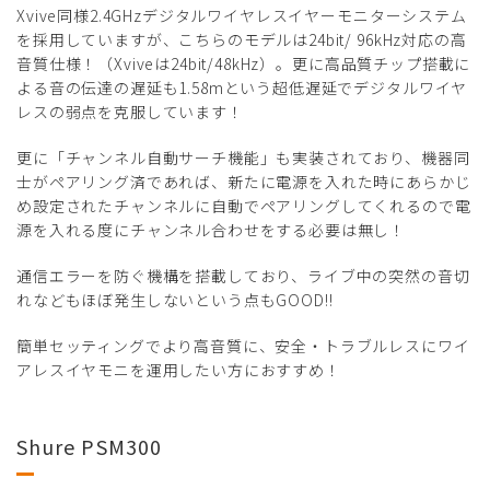
Xvive同様2.4GHzデジタルワイヤレスイヤーモニターシステム
を採用していますが、こちらのモデルは24bit/ 96kHz対応の高
音質仕様！（Xviveは24bit/48kHz）。更に高品質チップ搭載に
よる音の伝達の遅延も1.58mという超低遅延でデジタルワイヤ
レスの弱点を克服しています！
更に「チャンネル自動サーチ機能」も実装されており、機器同
士がペアリング済であれば、新たに電源を入れた時にあらかじ
め設定されたチャンネルに自動でペアリングしてくれるので電
源を入れる度にチャンネル合わせをする必要は無し！
通信エラーを防ぐ機構を搭載しており、ライブ中の突然の音切
れなどもほぼ発生しないという点もGOOD!!
簡単セッティングでより高音質に、安全・トラブルレスにワイ
アレスイヤモニを運用したい方におすすめ！
Shure PSM300