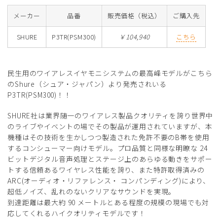
メーカー
品番
販売価格（税込）
ご購入先
SHURE
P3TR(PSM300)
￥104,940
こちら
民生用のワイアレスイヤモニシステムの最高峰モデルがこちら
のShure（シュア・ジャパン）より発売されいる
P3TR(PSM300)！！
SHURE社は業界随一のワイアレス製品クオリティを誇り世界中
のライブやイベントの場でその製品が運用されていますが、本
機種はその技術を生かしつつ製造された免許不要のB帯を使用
するコンシューマー向けモデル。プロ品質と同様な明瞭な 24
ビットデジタル音声処理とステージ上のあらゆる動きをサポー
トする信頼あるワイヤレス性能を誇り、また特許取得済みの
ARC(オーディオ・リファレンス・ コンパンディング)により、
超低ノイズ、乱れのないクリアなサウンドを実現。
到達距離は最大約 90 メートルとある程度の規模の現場でも対
応してくれるハイクオリティモデルです！