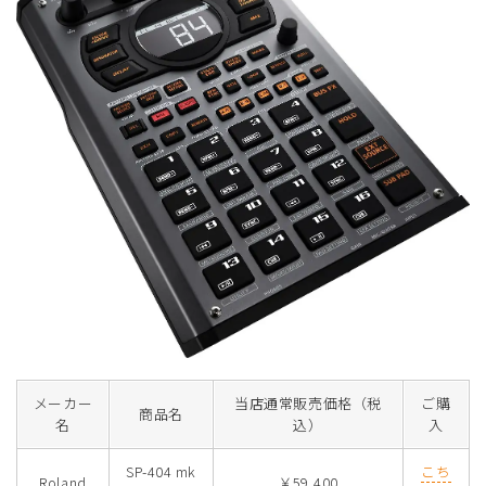
メーカー
当店通常販売価格（税
ご購
商品名
名
込）
入
SP-404 mk
こち
Roland
￥59,400