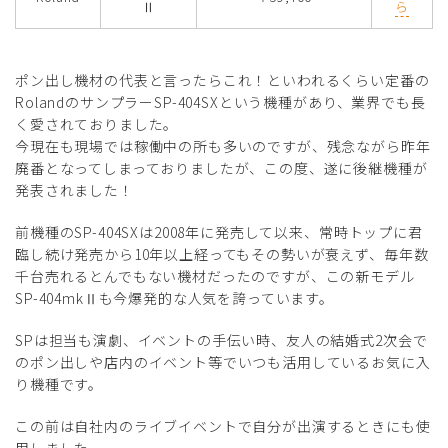
Ⅱ
ら
ポン出し機材の代表と言ったらこれ！といわれるくらい定番の
RolandのサンプラーSP-404SXという機種があり、業界でも長
く愛されておりました。
今現在も現場では稼働中の所も多いのですが、残念ながら昨年
廃番となってしまっておりましたが、この度、遂に後継機種が
発表されました！
前機種のSP-404SXは2008年に発売して以来、常時トップに君
臨し続け発売から10年以上経ってもその勢いが衰えず、毎年数
千台売れるとんでもない機材だったのですが、この新モデル
SP-404mkⅡも今爆発的な人気を誇っています。
SPは担当も演劇、イベントの手伝い時、友人の結婚式2次会で
のポン出しや店内のイベント等でいつも活用しているお気に入
り機種です。
この前は自社内のライブイベントで自分が出演するときにも使