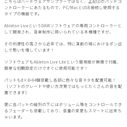
こちらはハードウェアサンプラーではなく、上記②のパッドコ
ントローラーにあたるもので、PC/MacとUSB接続し使用する
タイプの機器です。
Ableton LiveというDAWソフトウェアの専用コントローラーと
して開発され、音楽制作に用いられている本機種ですが、
その利便性の高さから近年では、特に演劇の場におけるポン出
しで勢いを増しています！
ソフトウェアもAbleton Live Liteという簡易版が無償で付属、
簡単な初期設定だけですぐに使用可能です！
パットも8×8=64個搭載し各部に色々な音ネタを配置可能！
（ソフトのグレードや使い方次第ではもっとたくさんの音を配
置できます）
更に各パットの縦列の下にはボリューム等をコントロールでき
るフェーダーも搭載しており、音量の変更もスマートに出来ち
ゃいます。