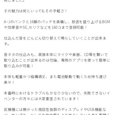
用しました。
その魅力は何といってもその手軽さ！
A~Jのバンクと16個のパッドを装備し、放送を盛り上げるBGM
や効果音やSE,セリフなどを160コまで登録可能！
仕込んだ音をどんどん切り替えて鳴らしていくことが出来ま
す。
音ネタの仕込みも、直接本体にマイクや楽器、CD等を繋いで
取り込むことが出来るのは勿論、専用のアプリを使って簡単に
取り込みが可能！
本体も軽量かつ結構頑丈、また電池駆動で動くため持ち運び
楽々！
本番時におけるトラブルもかなり少ないので、失敗できないイ
ベンターの方々には大変重宝されています！
前機種には無かった視認性抜群のディスプレイやUSB機能な