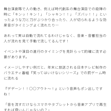
舞台演劇等で人の動き、例えば時代劇系の舞台演目での殺陣の
時に「キンッ！キン！」「シャキン！！」「ズバッ！！」とい
ったような刀と刀がぶつかり合ったり、人が切られるような効
果音がタイミングよく流れたり…
あれって実は自動で流れてるわけじゃなく、音楽・音響担当の
人が流れを見て手動で流してるんです！
イベントや演目の進行のタイミングを見計らって的確に流す必
要があります。
イメージしやすい例だと、年末に放送される日本テレビ制作の
バラエティ番組『笑ってはいけないシリーズ』での罰ゲーム時
に流れる
『デデーン！！○○アウト～！』という音声もポン出しです
ね！
「音を流すだけならスマホやタブレットから音楽アプリで再生
すれば良いんじゃないの？」