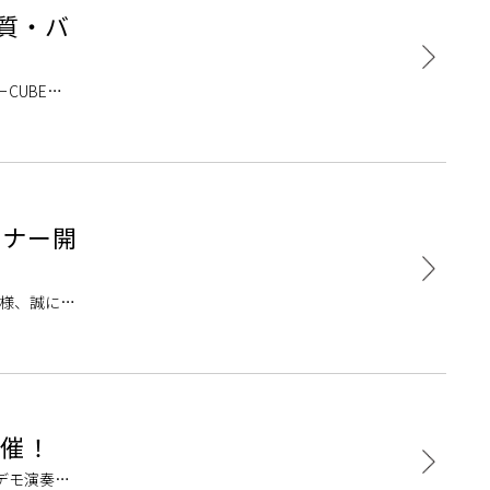
音質・バ
CUBE
ミナー開
皆様、誠に有
開催！
しデモ演奏含