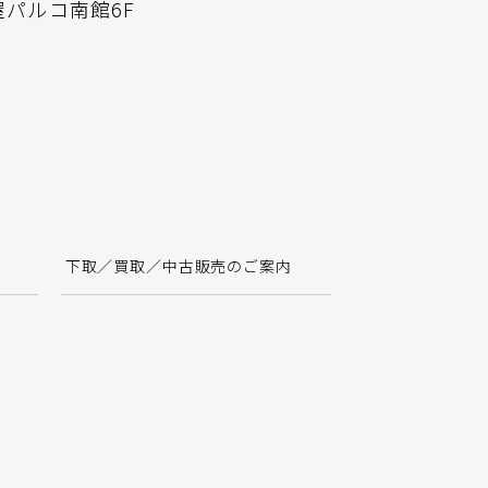
屋パルコ南館6F
下取／買取／中古販売のご案内