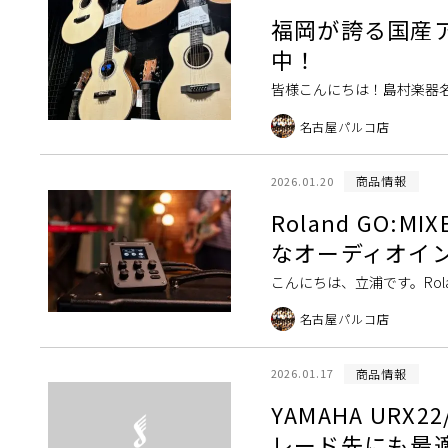
福岡が誇る国産ア
中！
皆様こんにちは！島村楽器名
りギターを弾くのが楽しい季
名古屋パルコ店
商品情報
2026.01.20
Roland GO:
なオーディオイ
こんにちは、立浦です。Ro
ー／インターフェイスGO:MI
名古屋パルコ店
商品情報
2026.01.17
YAMAHA URX
レード先にも最