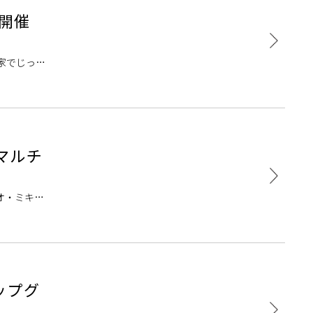
ア開催
家でじっく
・マルチ
オ・ミキサ
アップグ