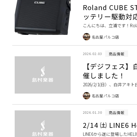
Roland CUB
ッテリー駆動対
こんにちは、立浦です！Ro
Street MINIが入荷しました
名古屋パルコ店
商品情報
2026.02.03
【デジフェス】白
催しました！
2026/2/1(日）、白井ア
難うございました！ NORDキ
名古屋パルコ店
商品情報
2026.01.30
2/14 ㈯ LINE
LINE6から遂に登場したHE