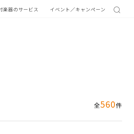
村楽器のサービス
イベント／キャンペーン
560
全
件