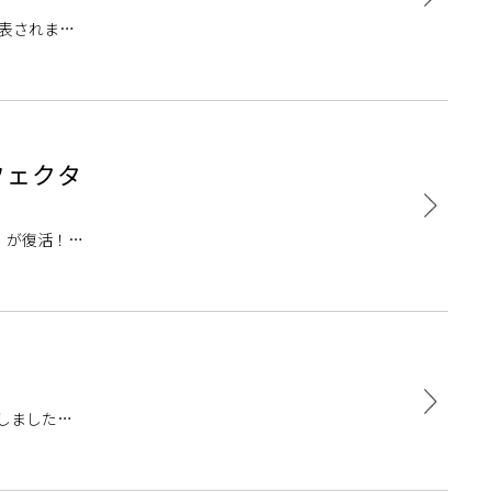
発表されまし
エフェクタ
）が復活！！
！
場しました！