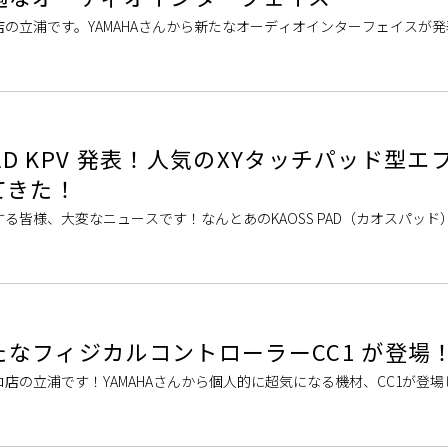
の立浦です。YAMAHAさんから新たなオーディオインターフェイスが
4Vとうそれぞれ […]
S PAD KPV 発表！人気のXYタッチパッド型
てきた！
る皆様、大変なニュースです！なんとあのKAOSS PAD（カオスパッド
はKORG社が […]
新たなフィジカルコントローラーCC1 が登場
店の立浦です！YAMAHAさんから個人的に超気になる機材、CC1が登
当店でも展示を開始しました！ 受注開始日・発売日 […]