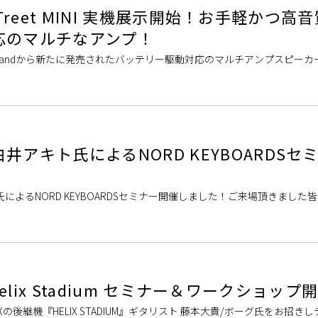
E STreet MINI 実機展示開始！お手軽かつ高
応のマルチなアンプ！
landから新たに発売されたバッテリー駆動対応のマルチアンプスピーカー
！ どこでも「い […]
井アキト氏によるNORD KEYBOARDSセ
キト氏によるNORD KEYBOARDSセミナー開催しました！ご来場頂きました
ーボード […]
6 Helix Stadium セミナー＆ワークショップ
LIXの後継機『HELIX STADIUM』ギタリスト 藤本大貴/ボーグ氏をお招き