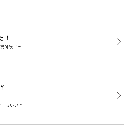
した！
！ 講師役に国
Y
ターもいいけ