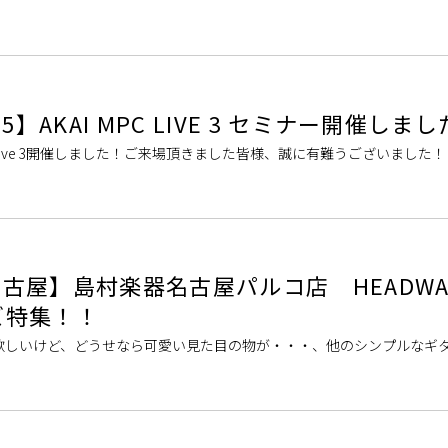
】AKAI MPC LIVE 3 セミナー開催しま
I MPC Live 3開催しました！ご来場頂きました皆様、誠に有難うございました
[…]
：名古屋】島村楽器名古屋パルコ店 HEADWA
ーズ特集！！
欲しいけど、どうせなら可愛い見た目の物が・・・、他のシンプルなギ
るものがいい・・・。 そんなオシ […]