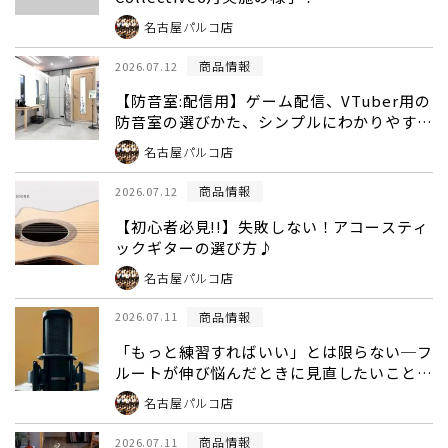
名古屋パルコ店
商品情報
2026.07.12
【防音室:配信用】ゲーム配信、VTuber用の
防音室の選びかた、シンプルにわかりやすく
ご紹介♫
名古屋パルコ店
商品情報
2026.07.12
【初心者必見!!】失敗しない！アコースティ
ックギターの選び方♪
名古屋パルコ店
商品情報
2026.07.11
「もっと練習すればいい」とは限らない─フ
ルートが伸び悩んだときに見直したいこと
【島村楽器 名古屋パルコ店｜フルートイン
名古屋パルコ店
ストラクター 森川健士】
商品情報
2026.07.11