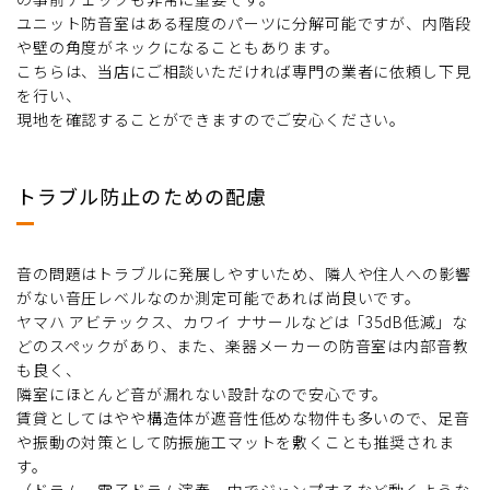
ユニット防音室はある程度のパーツに分解可能ですが、内階段
や壁の角度がネックになることもあります。
こちらは、当店にご相談いただければ専門の業者に依頼し下見
を行い、
現地を確認することができますのでご安心ください。
トラブル防止のための配慮
音の問題はトラブルに発展しやすいため、隣人や住人への影響
がない音圧レベルなのか測定可能であれば尚良いです。
ヤマハ アビテックス、カワイ ナサールなどは「35dB低減」な
どのスペックがあり、また、楽器メーカーの防音室は内部音教
も良く、
隣室にほとんど音が漏れない設計なので安心です。
賃貸としてはやや構造体が遮音性低めな物件も多いので、足音
や振動の対策として防振施工マットを敷くことも推奨されま
す。
（ドラム、電子ドラム演奏、中でジャンプするなど動くような