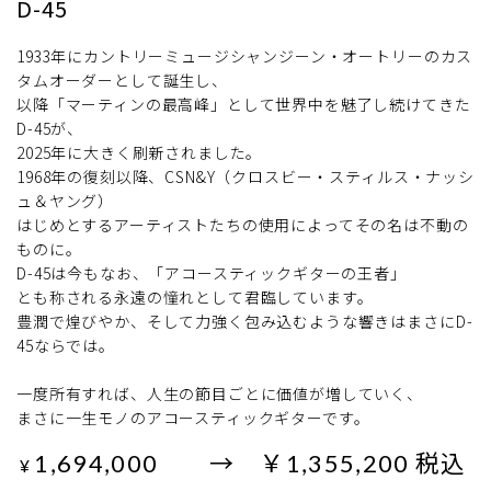
D-45
1933年にカントリーミュージシャンジーン・オートリーのカス
タムオーダーとして誕生し、
以降「マーティンの最高峰」として世界中を魅了し続けてきた
D-45が、
2025年に大きく刷新されました。
1968年の復刻以降、CSN&Y（クロスビー・スティルス・ナッシ
ュ＆ヤング）
はじめとするアーティストたちの使用によってその名は不動の
ものに。
D-45は今もなお、「アコースティックギターの王者」
とも称される永遠の憧れとして君臨しています。
豊潤で煌びやか、そして力強く包み込むような響きはまさにD-
45ならでは。
一度所有すれば、人生の節目ごとに価値が増していく、
まさに一生モノのアコースティックギターです。
1,694,000 → ￥1,355,200 税込
¥