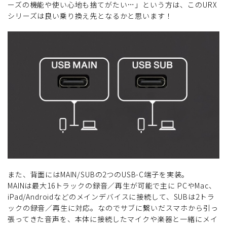
ーズの機能や使い心地も捨てがたい…」という方は、このURX
シリーズは良い乗り換え先となるかと思います！
また、背面にはMAIN/SUBの2つのUSB-C端子を実装。
MAINは最大16トラックの録音／再生が可能で主に PCやMac、
iPad/Androidなどのメインデバイスに接続して、SUBは2トラ
ックの録音／再生に対応。なのでサブに繋いだスマホから引っ
張ってきた音声を、本体に接続したマイクや楽器と一緒にメイ