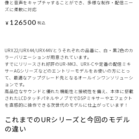
像と音声をキャプチャすることができ、多様な制作・配信ニー
ズに柔軟に対応
126500
¥
税込
URX22/URX44/URX44Vとうそれぞれの品番に、白・黒2色のカ
ラーバリエーションが用意されています。
すでにリリースされ好評のUR-MK3、URX-Cや定番の配信ミキ
サーAGシリーズなどのエントリーモデルをお使いの方にとっ
て、最適なアップグレード先となるオールインワンソリューシ
ョンです。
高品位なサウンドと優れた機能性と接続性を備え、本体に搭載
されたLCDタッチパネルやノブででDSPミキサーやエフェクト
を直感的に操作できる次世代のモデルに仕上がっています！
これまでのURシリーズと今回のモデル
の違い