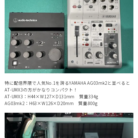
特に配信界隈で人気No.1を誇るYAMAHA AG03mk2と並べると
AT-UMX3の方がかなりコンパクト！
AT-UMX3：H44×W127×D131mm 質量334g
AG03mk2：H63×W126×D20mm 質量800g