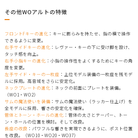
その他WOアルトの特徴
フロントFキーの進化
：キーに膨らみを持たせ、指の横で操作
できるように変更。
右手サイドキーの進化
：レヴァー・キーの下に受け脚を設け、
タッチ感を向上。
右手小指キーの進化
：小指の操作性をよくするためにキーの角
度を変更。
左手サイド・キーの一枚座
：上位モデル装備の一枚座を残モデ
ルに採用。高音域をさらに安定化。
ネックプレートの進化
：ネックの前面にプレートを装備。
（WO1・WO2）
サムの魔法使いを装備
：サムの魔法使い（ラッカー仕上げ）を
全モデルに採用、響きの安定化を確保。
管体とトーン・ホールの進化
：管体の太さとテーパー、トー
ン・ホールの位置を検討。そして改良。
長座の改良
：パワフルな響きを実現できるように、ポスト位置
を改良。（WO10・WO20・WO37）