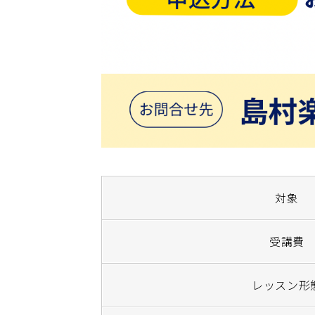
対象
受講費
レッスン形