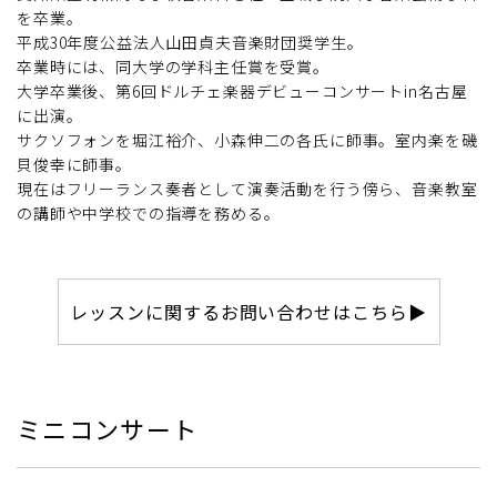
を卒業。
平成30年度公益法人山田貞夫音楽財団奨学生。
卒業時には、同大学の学科主任賞を受賞。
大学卒業後、第6回ドルチェ楽器デビューコンサートin名古屋
に出演。
サクソフォンを堀江裕介、小森伸二の各氏に師事。室内楽を磯
貝俊幸に師事。
現在はフリーランス奏者として演奏活動を行う傍ら、音楽教室
の講師や中学校での指導を務める。
レッスンに関するお問い合わせはこちら▶
ミニコンサート