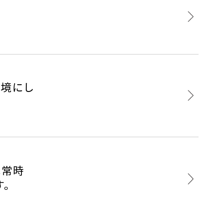
環境にし
は常時
す。