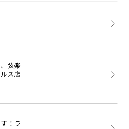
～
弓、弦楽
クルス店
ます！ラ