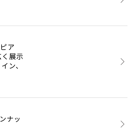
ドピア
広く展示
タイン、
インナッ