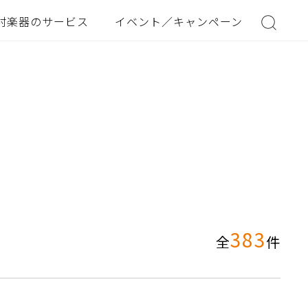
村楽器のサービス
イベント／キャンペーン
383
全
件