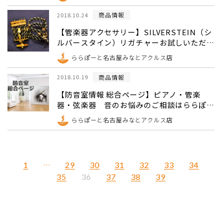
商品情報
2018.10.24
【管楽器アクセサリー】SILVERSTEIN（シ
ルバースタイン）リガチャーお試しいただけ
ます
ららぽーと名古屋みなとアクルス店
商品情報
2018.10.19
【防音室情報 総合ページ】ピアノ・管楽
器・弦楽器 音のお悩みのご相談はららぽー
と名古屋みなとアクルス店へ！
ららぽーと名古屋みなとアクルス店
1
…
29
30
31
32
33
34
35
37
38
39
36