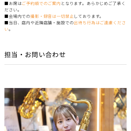
■お席は
ご予約順でのご案内
となります。あらかじめご了承く
ださい。
■会場内での
撮影・録音は一切禁止
しております。
■当日、店内や近隣店舗・施設での
出待ち行為はご遠慮くださ
い
。
担当・お問い合わせ