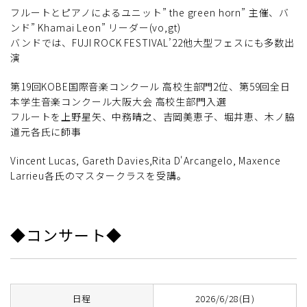
フルートとピアノによるユニット” the green horn” 主催、バ
ンド” Khamai Leon” リーダー(vo,gt)
バンドでは、FUJI ROCK FESTIVAL’22他大型フェスにも多数出
演
第19回KOBE国際音楽コンクール 高校生部門2位、第59回全日
本学生音楽コンクール大阪大会 高校生部門入選
フルートを上野星矢、中務晴之、吉岡美恵子、堀井恵、木ノ脇
道元各氏に師事
Vincent Lucas, Gareth Davies,Rita D'Arcangelo, Maxence
Larrieu各氏のマスタークラスを受講。
◆コンサート◆
日程
2026/6/28(日)