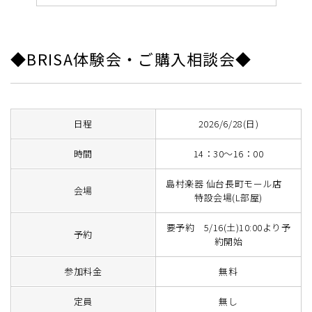
◆BRISA体験会・ご購入相談会◆
日程
2026/6/28(日)
時間
14：30～16：00
島村楽器 仙台長町モール店
会場
特設会場(L部屋)
要予約 5/16(土)10:00より予
予約
約開始
参加料金
無料
定員
無し