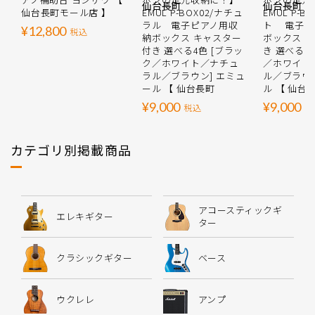
仙台長町モール店 】
EMUL P-BOX02/ナチュ
EMUL P-B
ラル 電子ピアノ用収
ト 電子ピ
¥12,800
税込
納ボックス キャスター
ボックス 
付き 選べる4色 [ブラッ
き 選べる4
ク／ホワイト／ナチュ
／ホワイト
ラル／ブラウン] エミュ
ル／ブラウン
ール 【 仙台長町
ル 【 仙台
¥9,000
¥9,000
税込
税
カテゴリ別掲載商品
アコースティックギ
エレキギター
ター
クラシックギター
ベース
ウクレレ
アンプ