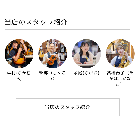
当店のスタッフ紹介
中村(なかむ
新郷（しんご
永尾(ながお)
髙橋奏子（た
ら)
う）
かはしかな
こ）
当店のスタッフ紹介