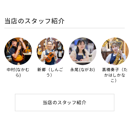
当店のスタッフ紹介
中村(なかむ
新郷（しんご
永尾(ながお)
髙橋奏子（た
ら)
う）
かはしかな
こ）
当店のスタッフ紹介