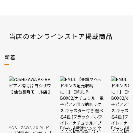
当店のオンラインストア掲載商品
新着
YOSHIZAWA AX-RH ピ
EMUL 【楽譜やヘッド
EMUL 【
アノ補助台 ヨシザワ 【
ホンの足元収納に！】
ホンの足元