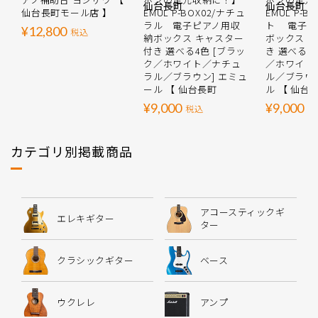
仙台長町モール店 】
EMUL P-BOX02/ナチュ
EMUL P-B
ラル 電子ピアノ用収
ト 電子ピ
¥12,800
税込
納ボックス キャスター
ボックス 
付き 選べる4色 [ブラッ
き 選べる4
ク／ホワイト／ナチュ
／ホワイト
ラル／ブラウン] エミュ
ル／ブラウン
ール 【 仙台長町
ル 【 仙台
¥9,000
¥9,000
税込
税
カテゴリ別掲載商品
アコースティックギ
エレキギター
ター
クラシックギター
ベース
ウクレレ
アンプ